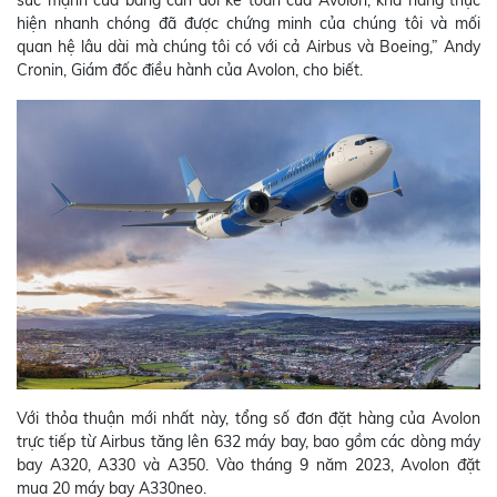
sức mạnh của bảng cân đối kế toán của Avolon, khả năng thực
hiện nhanh chóng đã được chứng minh của chúng tôi và mối
quan hệ lâu dài mà chúng tôi có với cả Airbus và Boeing,” Andy
Cronin, Giám đốc điều hành của Avolon, cho biết.
Với thỏa thuận mới nhất này, tổng số đơn đặt hàng của Avolon
trực tiếp từ Airbus tăng lên 632 máy bay, bao gồm các dòng máy
bay A320, A330 và A350. Vào tháng 9 năm 2023, Avolon đặt
mua 20 máy bay A330neo.