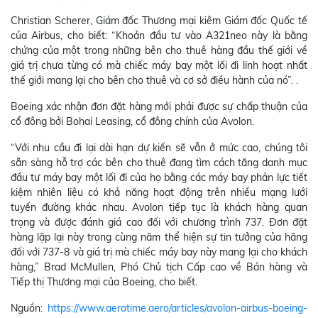
Christian Scherer, Giám đốc Thương mại kiêm Giám đốc Quốc tế
của Airbus, cho biết: “Khoản đầu tư vào A321neo này là bằng
chứng của một trong những bên cho thuê hàng đầu thế giới về
giá trị chưa từng có mà chiếc máy bay một lối đi linh hoạt nhất
thế giới mang lại cho bên cho thuê và cơ sở điều hành của nó”. .
Boeing xác nhận đơn đặt hàng mới phải được sự chấp thuận của
cổ đông bởi Bohai Leasing, cổ đông chính của Avolon.
“Với nhu cầu đi lại dài hạn dự kiến sẽ vẫn ở mức cao, chúng tôi
sẵn sàng hỗ trợ các bên cho thuê đang tìm cách tăng danh mục
đầu tư máy bay một lối đi của họ bằng các máy bay phản lực tiết
kiệm nhiên liệu có khả năng hoạt động trên nhiều mạng lưới
tuyến đường khác nhau. Avolon tiếp tục là khách hàng quan
trọng và được đánh giá cao đối với chương trình 737. Đơn đặt
hàng lặp lại này trong cùng năm thể hiện sự tin tưởng của hãng
đối với 737-8 và giá trị mà chiếc máy bay này mang lại cho khách
hàng,” Brad McMullen, Phó Chủ tịch Cấp cao về Bán hàng và
Tiếp thị Thương mại của Boeing, cho biết.
Nguồn:
https://www.aerotime.aero/articles/avolon-airbus-boeing-