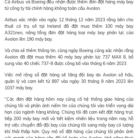
Cả Airbus và Boeing đều nhận được thêm đơn đặt hàng máy bay
từ công ty tài chính hàng không toàn cầu Avolon.
Airbus xác nhận vào ngày 12 tháng 12 năm 2023 rằng bên cho
thuê có trụ sở tại Ireland đã đặt mua thêm 100 máy bay
A321neo, nâng tổng đơn đặt hàng loại máy bay phản lực của
Avolon lên 190 máy bay.
Và chia sẻ thêm thông tin, cùng ngày Boeing cũng xác nhận rằng
Avolon đã đặt mua thêm 40 máy bay phản lực 737 MAX 8, bổ
sung vào 40 chiếc 737-8 được công bố vào tháng 6 năm 2023.
Việc mở rộng sổ đặt hàng sẽ tăng đội bay do Avolon sở hữu,
quản lý và cam kết từ 897 vào ngày 30 tháng 9 năm 2023 lên
1037 máy bay.
“Các đơn đặt hàng hôm nay củng cố hệ thống giao hàng của
chúng tôi và phản ánh niềm tin của chúng tôi vào triển vọng dài
hạn của ngành hàng không. Chúng tôi đã cam kết đặt hàng trực
tiếp 200 máy bay mới và tiết kiệm nhiên liệu trong năm nay, hỗ
trợ việc chuyển đổi đội bay của chúng tôi sang máy bay có lượng
khí thải thấp hơn. Quy mô sổ đặt hàng của chúng tôi phản ánh