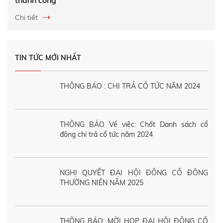
thành công
Chi tiết
TIN TỨC MỚI NHẤT
THÔNG BÁO : CHI TRẢ CỔ TỨC NĂM 2024
THÔNG BÁO Về việc: Chốt Danh sách cổ
đông chi trả cổ tức năm 2024
NGHỊ QUYẾT ĐẠI HỘI ĐỒNG CỔ ĐÔNG
THƯỜNG NIÊN NĂM 2025
THÔNG BÁO: MỜI HỌP ĐẠI HỘI ĐỒNG CỔ