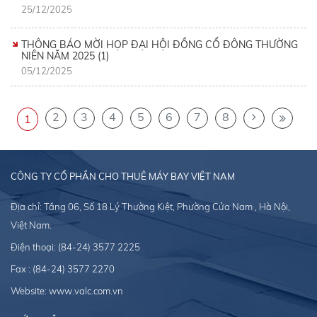
25/12/2025
THÔNG BÁO MỜI HỌP ĐẠI HỘI ĐỒNG CỔ ĐÔNG THƯỜNG
NIÊN NĂM 2025 (1)
05/12/2025
2
3
4
5
6
7
8
1
CÔNG TY CỔ PHẦN CHO THUÊ MÁY BAY VIỆT NAM
Địa chỉ: Tầng 06, Số 18 Lý Thường Kiệt, Phường Cửa Nam , Hà Nội,
Việt Nam.
Điện thoại:
(84-24) 3577 2225
Fax : (84-24) 3577 2270
Website:
www.valc.com.vn