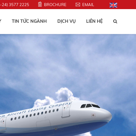
4-24) 3577 2225
BROCHURE
EMAIL
Y
TIN TỨC NGÀNH
DỊCH VỤ
LIÊN HỆ