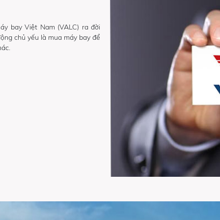
áy bay Việt Nam (VALC) ra đời
động chủ yếu là mua máy bay để
hác.