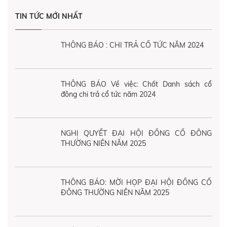
TIN TỨC MỚI NHẤT
THÔNG BÁO : CHI TRẢ CỔ TỨC NĂM 2024
THÔNG BÁO Về việc: Chốt Danh sách cổ
đông chi trả cổ tức năm 2024
NGHỊ QUYẾT ĐẠI HỘI ĐỒNG CỔ ĐÔNG
THƯỜNG NIÊN NĂM 2025
THÔNG BÁO: MỜI HỌP ĐẠI HỘI ĐỒNG CỔ
ĐÔNG THƯỜNG NIÊN NĂM 2025