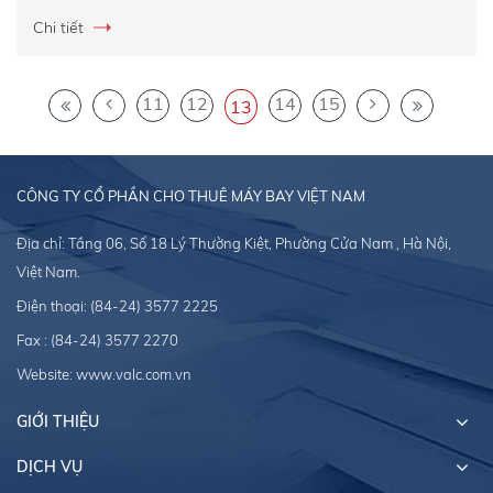
Chi tiết
11
12
14
15
13
CÔNG TY CỔ PHẦN CHO THUÊ MÁY BAY VIỆT NAM
Địa chỉ: Tầng 06, Số 18 Lý Thường Kiệt, Phường Cửa Nam , Hà Nội,
Việt Nam.
Điện thoại:
(84-24) 3577 2225
Fax : (84-24) 3577 2270
Website:
www.valc.com.vn
GIỚI THIỆU
DỊCH VỤ