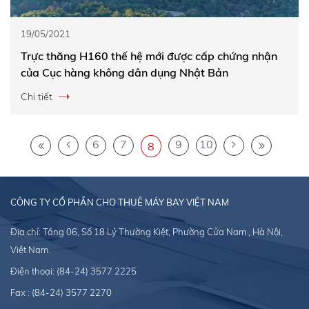
19/05/2021
Trực thăng H160 thế hệ mới được cấp chứng nhận
của Cục hàng không dân dụng Nhật Bản
Chi tiết
6
7
9
10
8
CÔNG TY CỔ PHẦN CHO THUÊ MÁY BAY VIỆT NAM
Địa chỉ: Tầng 06, Số 18 Lý Thường Kiệt, Phường Cửa Nam , Hà Nội,
Việt Nam.
Điện thoại:
(84-24) 3577 2225
Fax : (84-24) 3577 2270