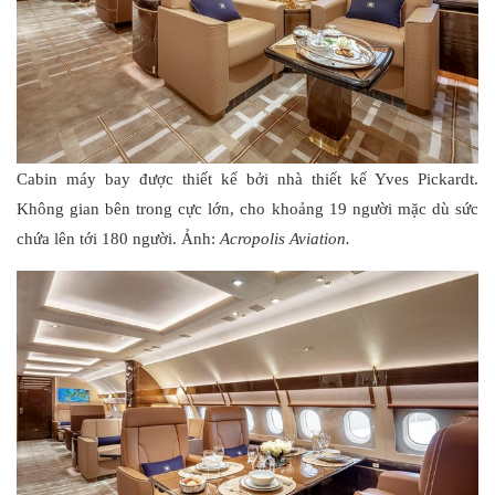
Cabin máy bay được thiết kế bởi nhà thiết kế Yves Pickardt.
Không gian bên trong cực lớn, cho khoảng 19 người mặc dù sức
chứa lên tới 180 người. Ảnh:
Acropolis Aviation.